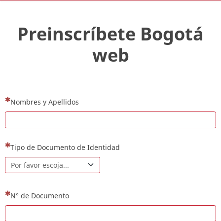
Preinscríbete Bogotá
web
(Esta pregunta es obligatoria)
Nombres y Apellidos
(Esta pregunta es obligatoria)
Tipo de Documento de Identidad
(Esta pregunta es obligatoria)
N° de Documento