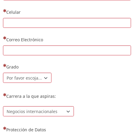
(Esta pregunta es obligatoria)
Celular
(Esta pregunta es obligatoria)
Correo Electrónico
(Esta pregunta es obligatoria)
Grado
(Esta pregunta es obligatoria)
Carrera a la que aspiras:
(Esta pregunta es obligatoria)
Protección de Datos